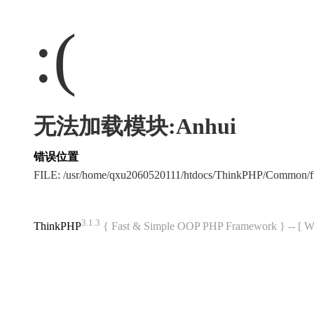
:(
无法加载模块:Anhui
错误位置
FILE: /usr/home/qxu2060520111/htdocs/ThinkPHP/Common/
3.1.3
ThinkPHP
{ Fast & Simple OOP PHP Framework } -- 